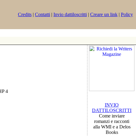
Credits
|
Contatti
|
Invio dattiloscritti
|
Creare un link
|
Policy
PHP 4
INVIO
DATTILOSCRITTI
Come inviare
romanzi e racconti
alla WMI e a Delos
Books