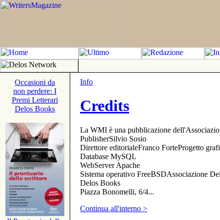
Info
Occasioni da
non perdere: I
Premi Letterari
Credits
Delos Books
La WMI è una pubblicazione dell'Associazi
PublisherSilvio Sosio
Direttore editorialeFranco ForteProgetto gr
Database MySQL
WebServer Apache
Sistema operativo FreeBSDAssociazione Delo
Delos Books
Piazza Bonomelli, 6/4...
Continua all'interno >