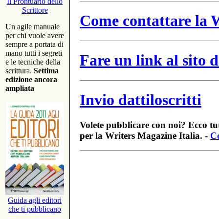
Il Prontuario dello
Scrittore
Come contattare la W
Un agile manuale
per chi vuole avere
sempre a portata di
mano tutti i segreti
Fare un link al sito
e le tecniche della
scrittura.
Settima
edizione ancora
ampliata
Invio dattiloscritti
Volete pubblicare con noi? Ecco tut
per la Writers Magazine Italia. -
Co
Guida agli editori
che ti pubblicano