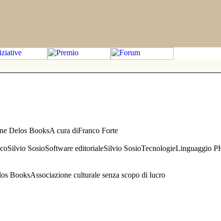
one Delos BooksA cura diFranco Forte
aficoSilvio SosioSoftware editorialeSilvio SosioTecnologieLinguaggio 
s BooksAssociazione culturale senza scopo di lucro