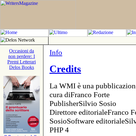
Info
Occasioni da
non perdere: I
Premi Letterari
Credits
Delos Books
La WMI è una pubblicazion
cura diFranco Forte
PublisherSilvio Sosio
Direttore editorialeFranco F
SosioSoftware editorialeSi
PHP 4