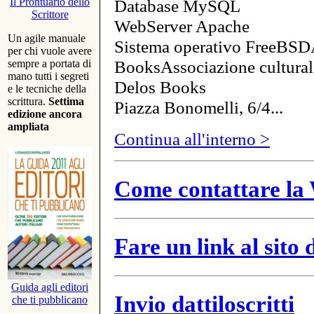
Database MySQL
Il Prontuario dello
Scrittore
WebServer Apache
Un agile manuale
Sistema operativo FreeBSD
per chi vuole avere
BooksAssociazione cultural
sempre a portata di
mano tutti i segreti
Delos Books
e le tecniche della
scrittura.
Settima
Piazza Bonomelli, 6/4...
edizione ancora
ampliata
Continua all'interno >
Come contattare la 
Fare un link al sito
Guida agli editori
Invio dattiloscritti
che ti pubblicano