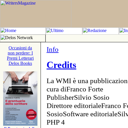
Info
Occasioni da
non perdere: I
Premi Letterari
Credits
Delos Books
La WMI è una pubblicazion
cura diFranco Forte
PublisherSilvio Sosio
Direttore editorialeFranco F
SosioSoftware editorialeSi
PHP 4