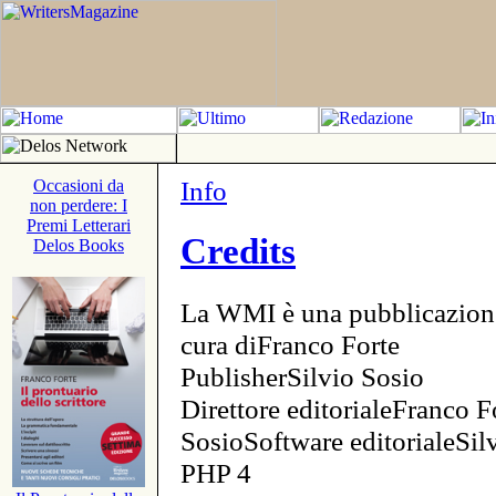
Info
Occasioni da
non perdere: I
Premi Letterari
Credits
Delos Books
La WMI è una pubblicazion
cura diFranco Forte
PublisherSilvio Sosio
Direttore editorialeFranco F
SosioSoftware editorialeSi
PHP 4