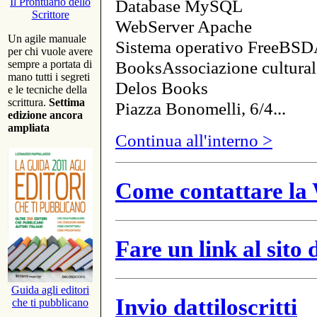
Database MySQL
Il Prontuario dello
Scrittore
WebServer Apache
Un agile manuale
Sistema operativo FreeBSD
per chi vuole avere
BooksAssociazione cultural
sempre a portata di
mano tutti i segreti
Delos Books
e le tecniche della
scrittura.
Settima
Piazza Bonomelli, 6/4...
edizione ancora
ampliata
Continua all'interno >
Come contattare la 
Fare un link al sito
Guida agli editori
Invio dattiloscritti
che ti pubblicano