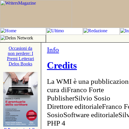
Info
Occasioni da
non perdere: I
Premi Letterari
Credits
Delos Books
La WMI è una pubblicazion
cura diFranco Forte
PublisherSilvio Sosio
Direttore editorialeFranco F
SosioSoftware editorialeSi
PHP 4