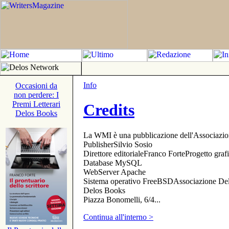
Info
Occasioni da
non perdere: I
Premi Letterari
Credits
Delos Books
La WMI è una pubblicazione dell'Associazi
PublisherSilvio Sosio
Direttore editorialeFranco ForteProgetto gr
Database MySQL
WebServer Apache
Sistema operativo FreeBSDAssociazione Delo
Delos Books
Piazza Bonomelli, 6/4...
Continua all'interno >