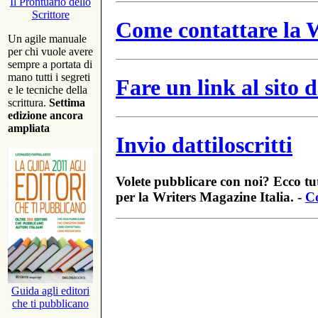
Il Prontuario dello
Scrittore
Come contattare la W
Un agile manuale
per chi vuole avere
sempre a portata di
mano tutti i segreti
Fare un link al sito
e le tecniche della
scrittura.
Settima
edizione ancora
ampliata
Invio dattiloscritti
Volete pubblicare con noi? Ecco tut
per la Writers Magazine Italia. -
Co
Guida agli editori
che ti pubblicano