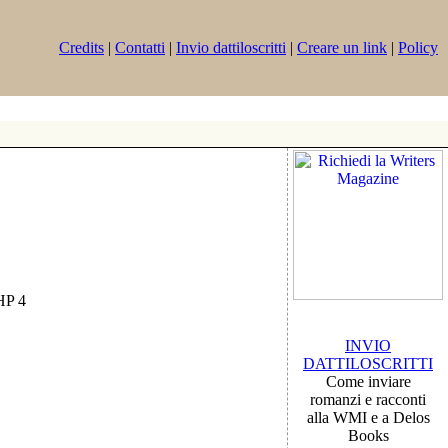
Credits
|
Contatti
|
Invio dattiloscritti
|
Creare un link
|
Policy
PHP 4
INVIO
DATTILOSCRITTI
Come inviare
romanzi e racconti
alla WMI e a Delos
Books