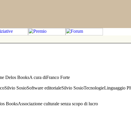
one Delos BooksA cura diFranco Forte
aficoSilvio SosioSoftware editorialeSilvio SosioTecnologieLinguaggio 
s BooksAssociazione culturale senza scopo di lucro