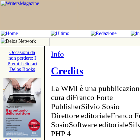
Info
Occasioni da
non perdere: I
Premi Letterari
Credits
Delos Books
La WMI è una pubblicazion
cura diFranco Forte
PublisherSilvio Sosio
Direttore editorialeFranco F
SosioSoftware editorialeSi
PHP 4