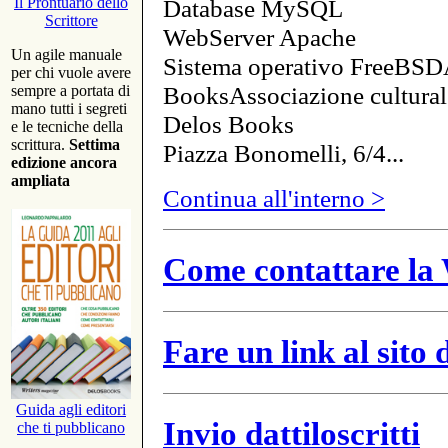
Database MySQL
Il Prontuario dello
Scrittore
WebServer Apache
Un agile manuale
Sistema operativo FreeBSD
per chi vuole avere
BooksAssociazione cultural
sempre a portata di
mano tutti i segreti
Delos Books
e le tecniche della
scrittura.
Settima
Piazza Bonomelli, 6/4...
edizione ancora
ampliata
Continua all'interno >
Come contattare la 
Fare un link al sito
Guida agli editori
Invio dattiloscritti
che ti pubblicano