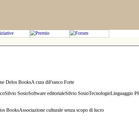
one Delos BooksA cura diFranco Forte
aficoSilvio SosioSoftware editorialeSilvio SosioTecnologieLinguaggio 
s BooksAssociazione culturale senza scopo di lucro