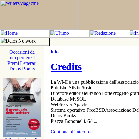
Info
Occasioni da
non perdere: I
Premi Letterari
Credits
Delos Books
La WMI è una pubblicazione dell'Associazi
PublisherSilvio Sosio
Direttore editorialeFranco ForteProgetto gr
Database MySQL
WebServer Apache
Sistema operativo FreeBSDAssociazione Delo
Delos Books
Piazza Bonomelli, 6/4...
Continua all'interno >