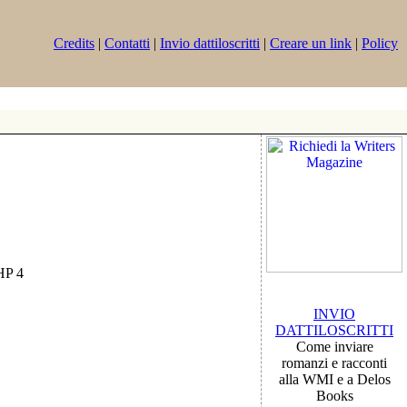
Credits
|
Contatti
|
Invio dattiloscritti
|
Creare un link
|
Policy
PHP 4
INVIO
DATTILOSCRITTI
Come inviare
romanzi e racconti
alla WMI e a Delos
Books