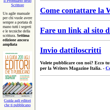
Il Prontuario dello
Scrittore
Come contattare la W
Un agile manuale
per chi vuole avere
sempre a portata di
mano tutti i segreti
Fare un link al sito
e le tecniche della
scrittura.
Settima
edizione ancora
ampliata
Invio dattiloscritti
Volete pubblicare con noi? Ecco tut
per la Writers Magazine Italia. -
Co
Guida agli editori
che ti pubblicano