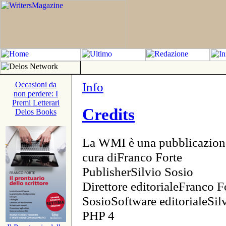
Info
Occasioni da
non perdere: I
Premi Letterari
Credits
Delos Books
La WMI è una pubblicazion
cura diFranco Forte
PublisherSilvio Sosio
Direttore editorialeFranco F
SosioSoftware editorialeSi
PHP 4