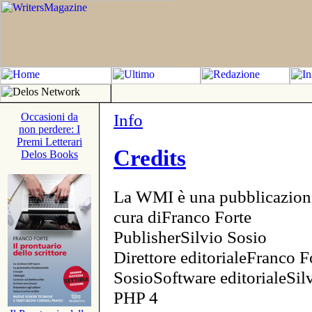
Info
Occasioni da
non perdere: I
Premi Letterari
Credits
Delos Books
La WMI è una pubblicazion
cura diFranco Forte
PublisherSilvio Sosio
Direttore editorialeFranco F
SosioSoftware editorialeSi
PHP 4