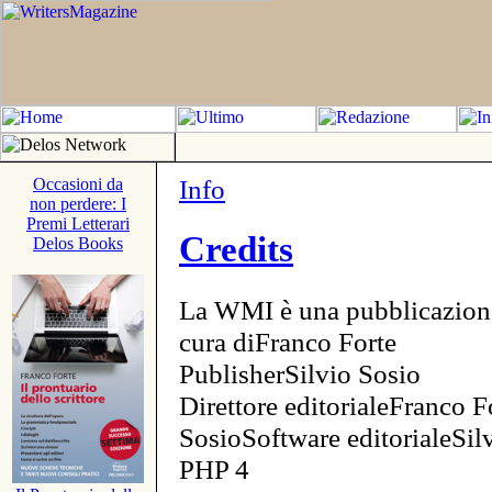
Info
Occasioni da
non perdere: I
Premi Letterari
Credits
Delos Books
La WMI è una pubblicazion
cura diFranco Forte
PublisherSilvio Sosio
Direttore editorialeFranco F
SosioSoftware editorialeSi
PHP 4