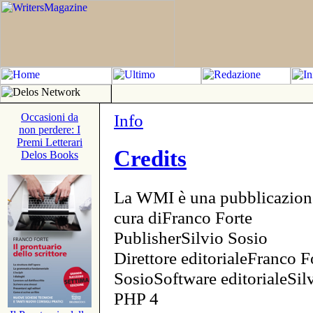
Info
Occasioni da
non perdere: I
Premi Letterari
Credits
Delos Books
La WMI è una pubblicazion
cura diFranco Forte
PublisherSilvio Sosio
Direttore editorialeFranco F
SosioSoftware editorialeSi
PHP 4