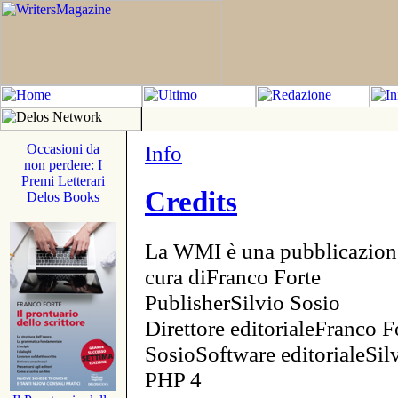
Info
Occasioni da
non perdere: I
Premi Letterari
Credits
Delos Books
La WMI è una pubblicazion
cura diFranco Forte
PublisherSilvio Sosio
Direttore editorialeFranco F
SosioSoftware editorialeSi
PHP 4