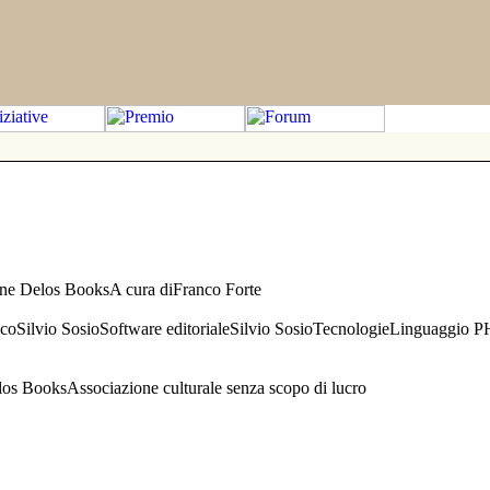
one Delos BooksA cura diFranco Forte
aficoSilvio SosioSoftware editorialeSilvio SosioTecnologieLinguaggio 
s BooksAssociazione culturale senza scopo di lucro