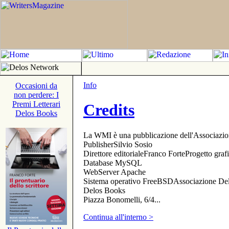
Info
Occasioni da
non perdere: I
Premi Letterari
Credits
Delos Books
La WMI è una pubblicazione dell'Associazi
PublisherSilvio Sosio
Direttore editorialeFranco ForteProgetto gr
Database MySQL
WebServer Apache
Sistema operativo FreeBSDAssociazione Delo
Delos Books
Piazza Bonomelli, 6/4...
Continua all'interno >