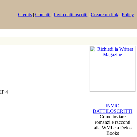
Credits
|
Contatti
|
Invio dattiloscritti
|
Creare un link
|
Policy
PHP 4
INVIO
DATTILOSCRITTI
Come inviare
romanzi e racconti
alla WMI e a Delos
Books