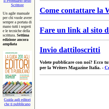
Il Prontuario dello
Scrittore
Come contattare la W
Un agile manuale
per chi vuole avere
sempre a portata di
mano tutti i segreti
Fare un link al sito
e le tecniche della
scrittura.
Settima
edizione ancora
ampliata
Invio dattiloscritti
Volete pubblicare con noi? Ecco tut
per la Writers Magazine Italia. -
Co
Guida agli editori
che ti pubblicano