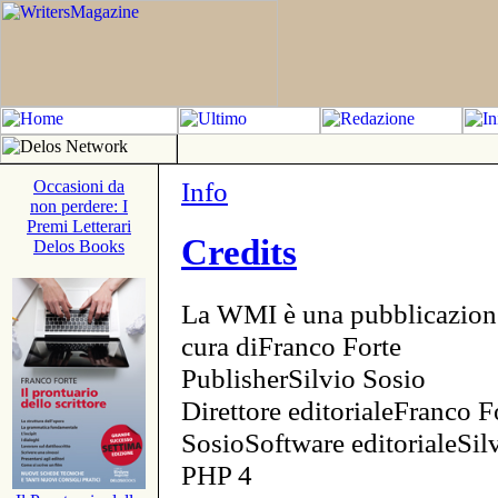
Info
Occasioni da
non perdere: I
Premi Letterari
Credits
Delos Books
La WMI è una pubblicazion
cura diFranco Forte
PublisherSilvio Sosio
Direttore editorialeFranco F
SosioSoftware editorialeSi
PHP 4