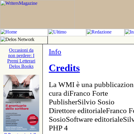
Info
Occasioni da
non perdere: I
Premi Letterari
Credits
Delos Books
La WMI è una pubblicazion
cura diFranco Forte
PublisherSilvio Sosio
Direttore editorialeFranco F
SosioSoftware editorialeSi
PHP 4