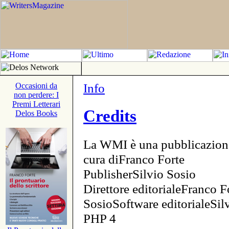
Info
Occasioni da
non perdere: I
Premi Letterari
Credits
Delos Books
La WMI è una pubblicazion
cura diFranco Forte
PublisherSilvio Sosio
Direttore editorialeFranco F
SosioSoftware editorialeSi
PHP 4