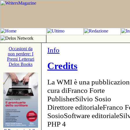
Info
Occasioni da
non perdere: I
Premi Letterari
Credits
Delos Books
La WMI è una pubblicazion
cura diFranco Forte
PublisherSilvio Sosio
Direttore editorialeFranco F
SosioSoftware editorialeSi
PHP 4