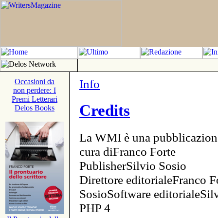
Info
Occasioni da
non perdere: I
Premi Letterari
Credits
Delos Books
La WMI è una pubblicazion
cura diFranco Forte
PublisherSilvio Sosio
Direttore editorialeFranco F
SosioSoftware editorialeSi
PHP 4