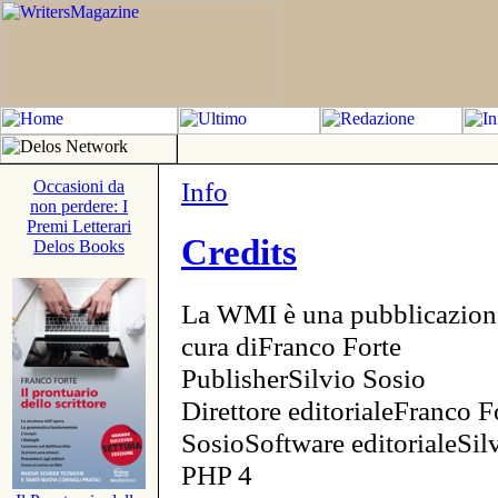
Info
Occasioni da
non perdere: I
Premi Letterari
Credits
Delos Books
La WMI è una pubblicazion
cura diFranco Forte
PublisherSilvio Sosio
Direttore editorialeFranco F
SosioSoftware editorialeSi
PHP 4