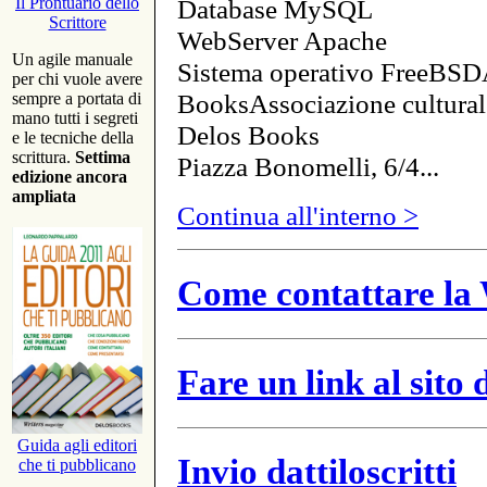
Database MySQL
Il Prontuario dello
Scrittore
WebServer Apache
Un agile manuale
Sistema operativo FreeBSD
per chi vuole avere
BooksAssociazione cultural
sempre a portata di
mano tutti i segreti
Delos Books
e le tecniche della
scrittura.
Settima
Piazza Bonomelli, 6/4...
edizione ancora
ampliata
Continua all'interno >
Come contattare la 
Fare un link al sito
Guida agli editori
Invio dattiloscritti
che ti pubblicano