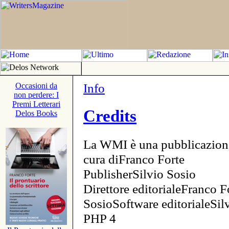
Info
Occasioni da
non perdere: I
Premi Letterari
Credits
Delos Books
La WMI è una pubblicazion
cura diFranco Forte
PublisherSilvio Sosio
Direttore editorialeFranco F
SosioSoftware editorialeSi
PHP 4