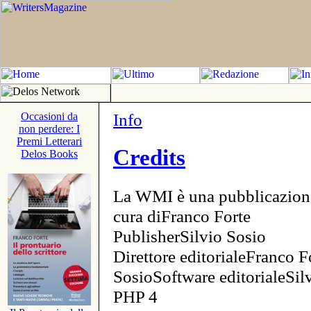
Info
Occasioni da
non perdere: I
Premi Letterari
Credits
Delos Books
La WMI è una pubblicazion
cura diFranco Forte
PublisherSilvio Sosio
Direttore editorialeFranco F
SosioSoftware editorialeSi
PHP 4