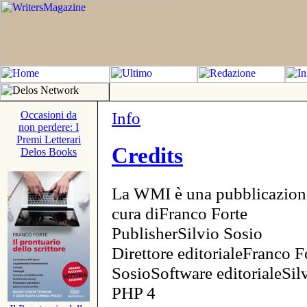
Info
Occasioni da
non perdere: I
Premi Letterari
Credits
Delos Books
La WMI è una pubblicazion
cura diFranco Forte
PublisherSilvio Sosio
Direttore editorialeFranco F
SosioSoftware editorialeSi
PHP 4