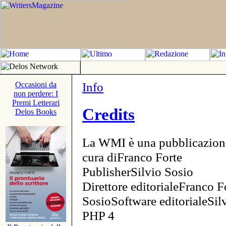
Info
Occasioni da
non perdere: I
Premi Letterari
Credits
Delos Books
La WMI è una pubblicazion
cura diFranco Forte
PublisherSilvio Sosio
Direttore editorialeFranco F
SosioSoftware editorialeSi
PHP 4