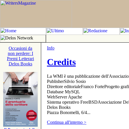
Info
Occasioni da
non perdere: I
Premi Letterari
Credits
Delos Books
La WMI è una pubblicazione dell'Associazi
PublisherSilvio Sosio
Direttore editorialeFranco ForteProgetto gr
Database MySQL
WebServer Apache
Sistema operativo FreeBSDAssociazione Delo
Delos Books
Piazza Bonomelli, 6/4...
Continua all'interno >