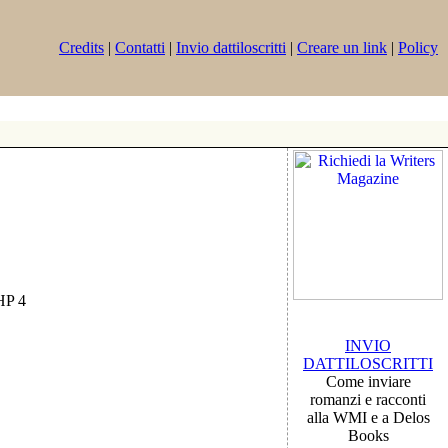
Credits
|
Contatti
|
Invio dattiloscritti
|
Creare un link
|
Policy
PHP 4
INVIO
DATTILOSCRITTI
Come inviare
romanzi e racconti
alla WMI e a Delos
Books