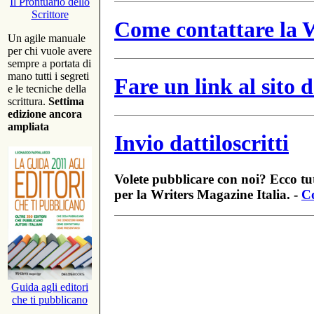
Il Prontuario dello
Scrittore
Come contattare la W
Un agile manuale
per chi vuole avere
sempre a portata di
mano tutti i segreti
Fare un link al sito
e le tecniche della
scrittura.
Settima
edizione ancora
ampliata
Invio dattiloscritti
Volete pubblicare con noi? Ecco tut
per la Writers Magazine Italia. -
Co
Guida agli editori
che ti pubblicano