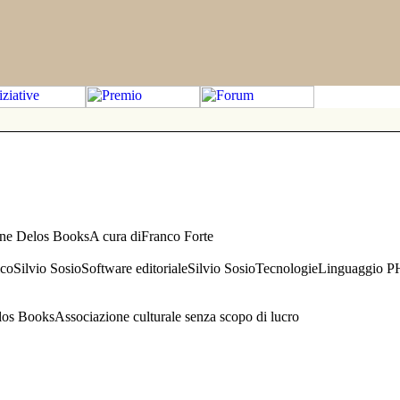
one Delos BooksA cura diFranco Forte
aficoSilvio SosioSoftware editorialeSilvio SosioTecnologieLinguaggio 
s BooksAssociazione culturale senza scopo di lucro