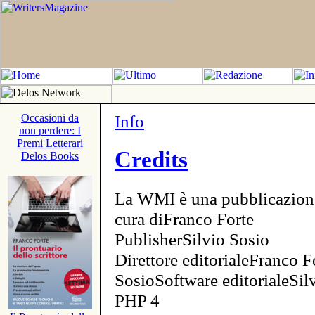
Info
Occasioni da
non perdere: I
Premi Letterari
Credits
Delos Books
La WMI è una pubblicazion
cura diFranco Forte
PublisherSilvio Sosio
Direttore editorialeFranco F
SosioSoftware editorialeSi
PHP 4