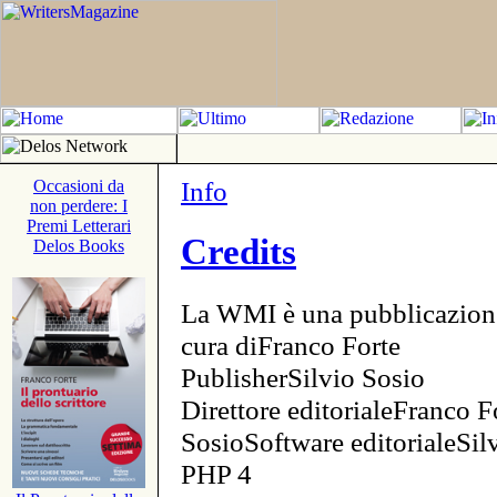
Info
Occasioni da
non perdere: I
Premi Letterari
Credits
Delos Books
La WMI è una pubblicazion
cura diFranco Forte
PublisherSilvio Sosio
Direttore editorialeFranco F
SosioSoftware editorialeSi
PHP 4