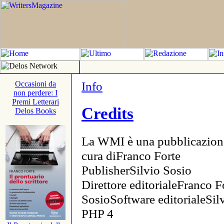
Info
Occasioni da
non perdere: I
Premi Letterari
Credits
Delos Books
La WMI è una pubblicazion
cura diFranco Forte
PublisherSilvio Sosio
Direttore editorialeFranco F
SosioSoftware editorialeSi
PHP 4