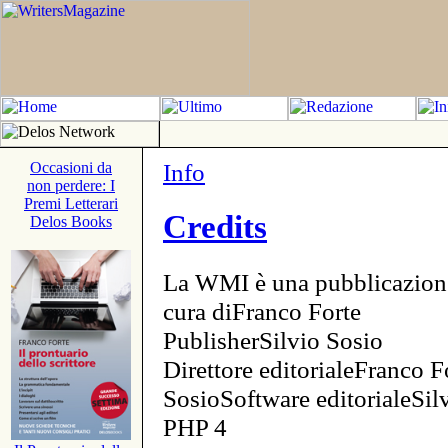
Info
Occasioni da
non perdere: I
Premi Letterari
Credits
Delos Books
La WMI è una pubblicazion
cura diFranco Forte
PublisherSilvio Sosio
Direttore editorialeFranco F
SosioSoftware editorialeSi
PHP 4