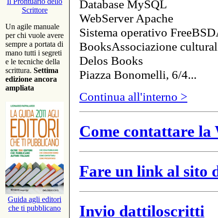
Database MySQL
Il Prontuario dello
Scrittore
WebServer Apache
Un agile manuale
Sistema operativo FreeBSD
per chi vuole avere
BooksAssociazione cultural
sempre a portata di
mano tutti i segreti
Delos Books
e le tecniche della
scrittura.
Settima
Piazza Bonomelli, 6/4...
edizione ancora
ampliata
Continua all'interno >
Come contattare la 
Fare un link al sito
Guida agli editori
Invio dattiloscritti
che ti pubblicano