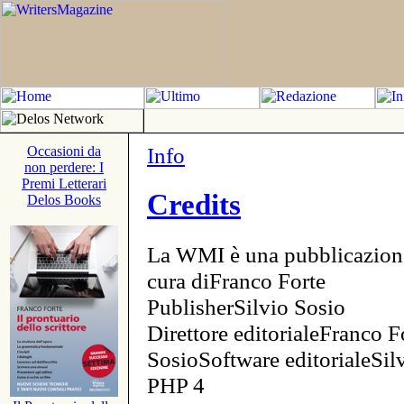
Info
Occasioni da
non perdere: I
Premi Letterari
Credits
Delos Books
La WMI è una pubblicazion
cura diFranco Forte
PublisherSilvio Sosio
Direttore editorialeFranco F
SosioSoftware editorialeSi
PHP 4