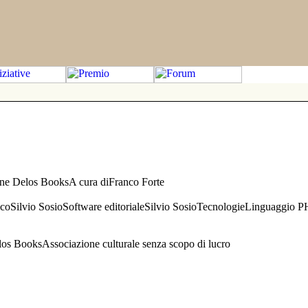
one Delos BooksA cura diFranco Forte
aficoSilvio SosioSoftware editorialeSilvio SosioTecnologieLinguaggio 
s BooksAssociazione culturale senza scopo di lucro