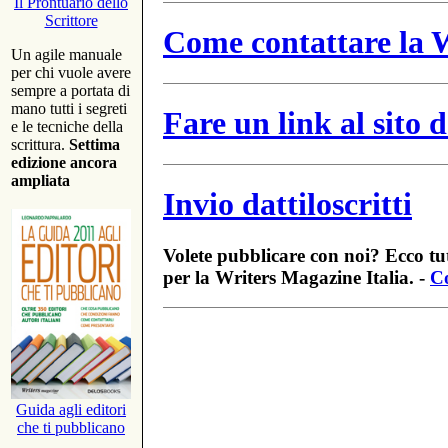
Il Prontuario dello
Scrittore
Come contattare la W
Un agile manuale
per chi vuole avere
sempre a portata di
mano tutti i segreti
Fare un link al sito
e le tecniche della
scrittura.
Settima
edizione ancora
ampliata
Invio dattiloscritti
Volete pubblicare con noi? Ecco tut
per la Writers Magazine Italia. -
Co
Guida agli editori
che ti pubblicano