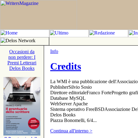
Info
Occasioni da
non perdere: I
Premi Letterari
Credits
Delos Books
La WMI è una pubblicazione dell'Associazi
PublisherSilvio Sosio
Direttore editorialeFranco ForteProgetto gr
Database MySQL
WebServer Apache
Sistema operativo FreeBSDAssociazione Delo
Delos Books
Piazza Bonomelli, 6/4...
Continua all'interno >