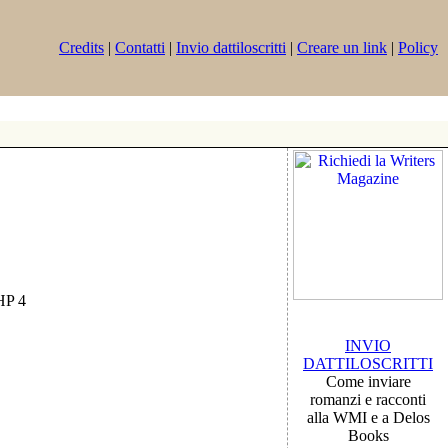
Credits
|
Contatti
|
Invio dattiloscritti
|
Creare un link
|
Policy
PHP 4
INVIO
DATTILOSCRITTI
Come inviare
romanzi e racconti
alla WMI e a Delos
Books