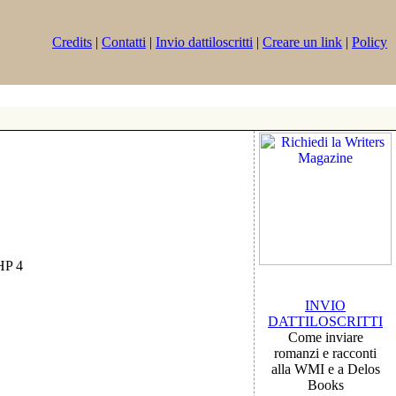
Credits
|
Contatti
|
Invio dattiloscritti
|
Creare un link
|
Policy
PHP 4
INVIO
DATTILOSCRITTI
Come inviare
romanzi e racconti
alla WMI e a Delos
Books