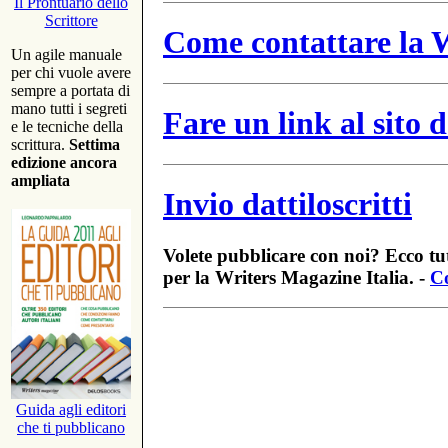
Il Prontuario dello
Scrittore
Come contattare la W
Un agile manuale
per chi vuole avere
sempre a portata di
mano tutti i segreti
Fare un link al sito
e le tecniche della
scrittura.
Settima
edizione ancora
ampliata
Invio dattiloscritti
Volete pubblicare con noi? Ecco tut
per la Writers Magazine Italia. -
Co
Guida agli editori
che ti pubblicano