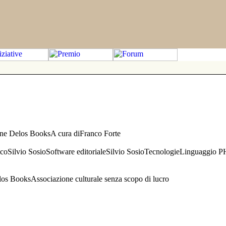
one Delos BooksA cura diFranco Forte
aficoSilvio SosioSoftware editorialeSilvio SosioTecnologieLinguaggio 
s BooksAssociazione culturale senza scopo di lucro