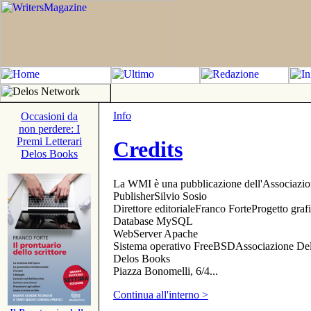
Info
Occasioni da
non perdere: I
Premi Letterari
Credits
Delos Books
La WMI è una pubblicazione dell'Associazi
PublisherSilvio Sosio
Direttore editorialeFranco ForteProgetto gr
Database MySQL
WebServer Apache
Sistema operativo FreeBSDAssociazione Delo
Delos Books
Piazza Bonomelli, 6/4...
Continua all'interno >