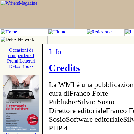
Info
Occasioni da
non perdere: I
Premi Letterari
Credits
Delos Books
La WMI è una pubblicazion
cura diFranco Forte
PublisherSilvio Sosio
Direttore editorialeFranco F
SosioSoftware editorialeSi
PHP 4