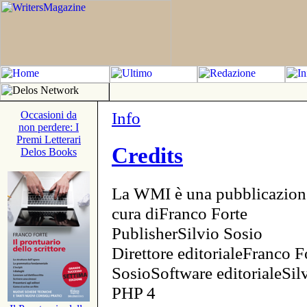
Info
Occasioni da
non perdere: I
Premi Letterari
Credits
Delos Books
La WMI è una pubblicazion
cura diFranco Forte
PublisherSilvio Sosio
Direttore editorialeFranco F
SosioSoftware editorialeSi
PHP 4