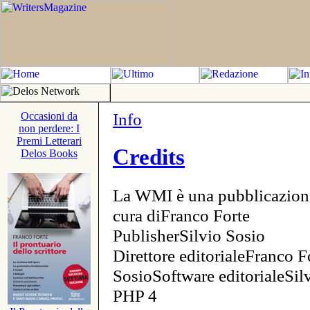
Info
Occasioni da
non perdere: I
Premi Letterari
Credits
Delos Books
La WMI è una pubblicazion
cura diFranco Forte
PublisherSilvio Sosio
Direttore editorialeFranco F
SosioSoftware editorialeSi
PHP 4