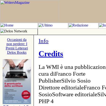
Info
Occasioni da
non perdere: I
Premi Letterari
Credits
Delos Books
La WMI è una pubblicazion
cura diFranco Forte
PublisherSilvio Sosio
Direttore editorialeFranco F
SosioSoftware editorialeSi
PHP 4