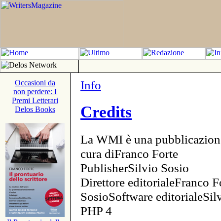
Info
Occasioni da
non perdere: I
Premi Letterari
Credits
Delos Books
La WMI è una pubblicazion
cura diFranco Forte
PublisherSilvio Sosio
Direttore editorialeFranco F
SosioSoftware editorialeSi
PHP 4