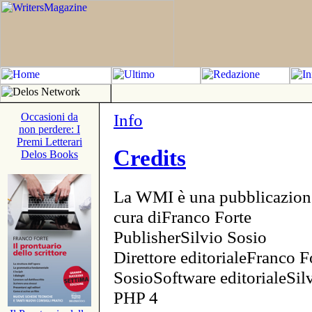
Info
Occasioni da
non perdere: I
Premi Letterari
Credits
Delos Books
La WMI è una pubblicazion
cura diFranco Forte
PublisherSilvio Sosio
Direttore editorialeFranco F
SosioSoftware editorialeSi
PHP 4