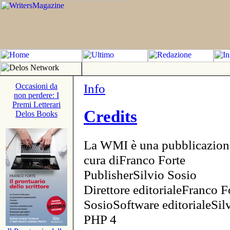
Info
Occasioni da
non perdere: I
Premi Letterari
Credits
Delos Books
La WMI è una pubblicazion
cura diFranco Forte
PublisherSilvio Sosio
Direttore editorialeFranco F
SosioSoftware editorialeSi
PHP 4