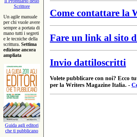
Il Prontuario dello
Scrittore
Come contattare la W
Un agile manuale
per chi vuole avere
sempre a portata di
mano tutti i segreti
Fare un link al sito
e le tecniche della
scrittura.
Settima
edizione ancora
ampliata
Invio dattiloscritti
Volete pubblicare con noi? Ecco tut
per la Writers Magazine Italia. -
Co
Guida agli editori
che ti pubblicano