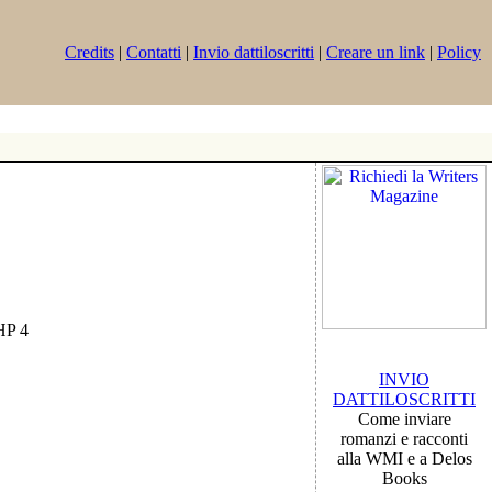
Credits
|
Contatti
|
Invio dattiloscritti
|
Creare un link
|
Policy
PHP 4
INVIO
DATTILOSCRITTI
Come inviare
romanzi e racconti
alla WMI e a Delos
Books