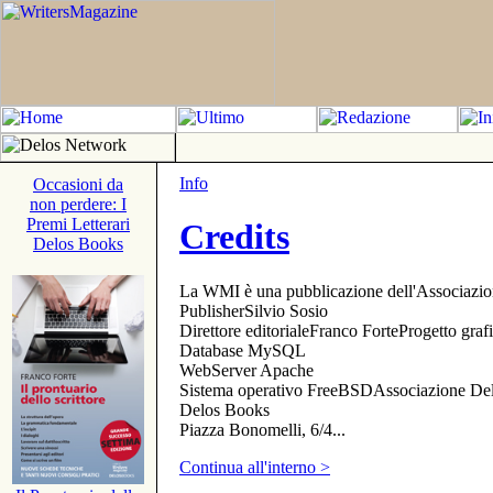
Info
Occasioni da
non perdere: I
Premi Letterari
Credits
Delos Books
La WMI è una pubblicazione dell'Associazi
PublisherSilvio Sosio
Direttore editorialeFranco ForteProgetto gr
Database MySQL
WebServer Apache
Sistema operativo FreeBSDAssociazione Delo
Delos Books
Piazza Bonomelli, 6/4...
Continua all'interno >