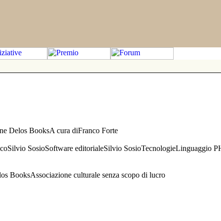
one Delos BooksA cura diFranco Forte
aficoSilvio SosioSoftware editorialeSilvio SosioTecnologieLinguaggio 
s BooksAssociazione culturale senza scopo di lucro