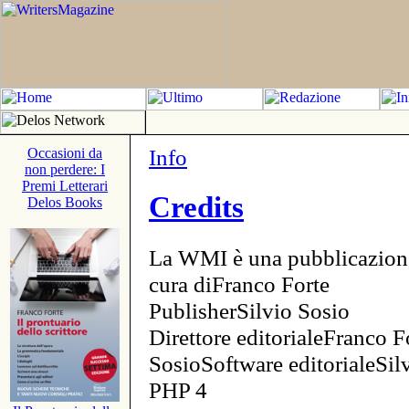
Info
Occasioni da
non perdere: I
Premi Letterari
Credits
Delos Books
La WMI è una pubblicazion
cura diFranco Forte
PublisherSilvio Sosio
Direttore editorialeFranco F
SosioSoftware editorialeSi
PHP 4