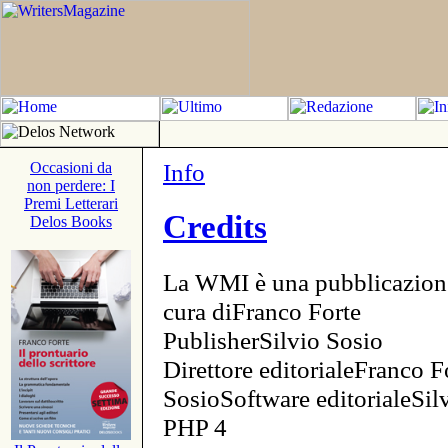
Info
Occasioni da
non perdere: I
Premi Letterari
Credits
Delos Books
La WMI è una pubblicazion
cura diFranco Forte
PublisherSilvio Sosio
Direttore editorialeFranco F
SosioSoftware editorialeSi
PHP 4