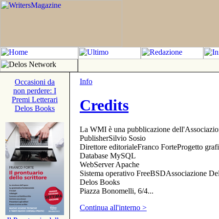
Info
Occasioni da
non perdere: I
Premi Letterari
Credits
Delos Books
La WMI è una pubblicazione dell'Associazi
PublisherSilvio Sosio
Direttore editorialeFranco ForteProgetto gr
Database MySQL
WebServer Apache
Sistema operativo FreeBSDAssociazione Delo
Delos Books
Piazza Bonomelli, 6/4...
Continua all'interno >