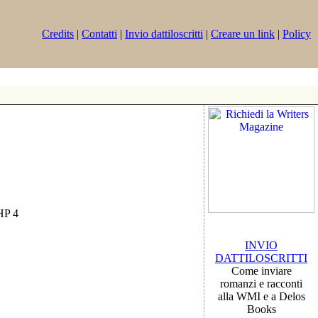
Credits
|
Contatti
|
Invio dattiloscritti
|
Creare un link
|
Policy
PHP 4
INVIO
DATTILOSCRITTI
Come inviare
romanzi e racconti
alla WMI e a Delos
Books