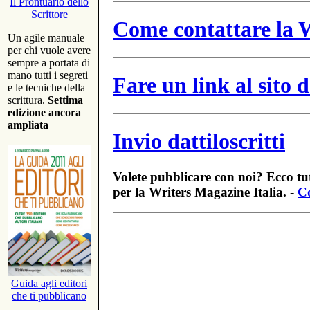
Il Prontuario dello
Scrittore
Come contattare la W
Un agile manuale
per chi vuole avere
sempre a portata di
mano tutti i segreti
Fare un link al sito
e le tecniche della
scrittura.
Settima
edizione ancora
ampliata
Invio dattiloscritti
Volete pubblicare con noi? Ecco tut
per la Writers Magazine Italia. -
Co
Guida agli editori
che ti pubblicano