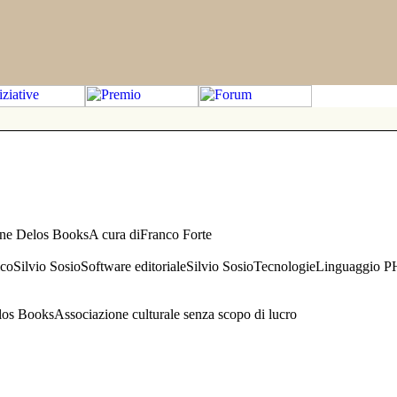
one Delos BooksA cura diFranco Forte
aficoSilvio SosioSoftware editorialeSilvio SosioTecnologieLinguaggio 
s BooksAssociazione culturale senza scopo di lucro