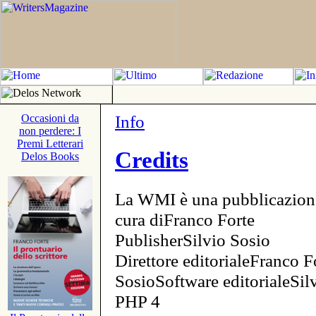
Info
Occasioni da
non perdere: I
Premi Letterari
Credits
Delos Books
La WMI è una pubblicazion
cura diFranco Forte
PublisherSilvio Sosio
Direttore editorialeFranco F
SosioSoftware editorialeSi
PHP 4