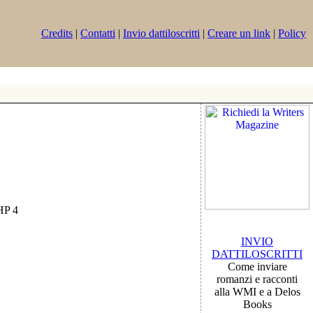
Credits
|
Contatti
|
Invio dattiloscritti
|
Creare un link
|
Policy
PHP 4
INVIO
DATTILOSCRITTI
Come inviare
romanzi e racconti
alla WMI e a Delos
Books