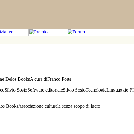
one Delos BooksA cura diFranco Forte
aficoSilvio SosioSoftware editorialeSilvio SosioTecnologieLinguaggio 
s BooksAssociazione culturale senza scopo di lucro