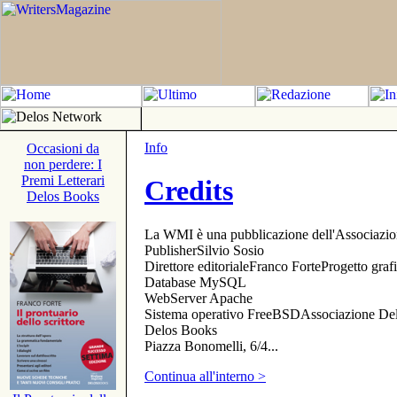
Info
Occasioni da
non perdere: I
Premi Letterari
Credits
Delos Books
La WMI è una pubblicazione dell'Associazi
PublisherSilvio Sosio
Direttore editorialeFranco ForteProgetto gr
Database MySQL
WebServer Apache
Sistema operativo FreeBSDAssociazione Delo
Delos Books
Piazza Bonomelli, 6/4...
Continua all'interno >