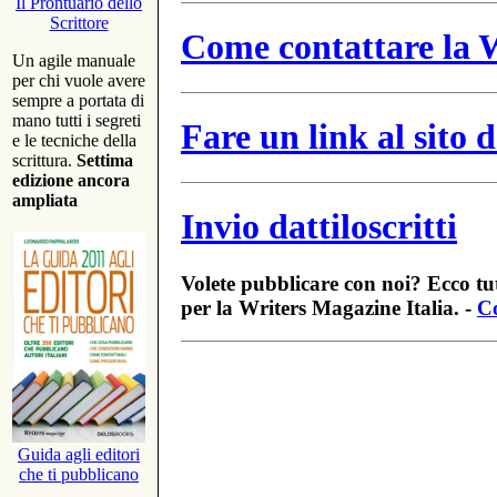
Il Prontuario dello
Scrittore
Come contattare la W
Un agile manuale
per chi vuole avere
sempre a portata di
mano tutti i segreti
Fare un link al sito
e le tecniche della
scrittura.
Settima
edizione ancora
ampliata
Invio dattiloscritti
Volete pubblicare con noi? Ecco tut
per la Writers Magazine Italia. -
Co
Guida agli editori
che ti pubblicano