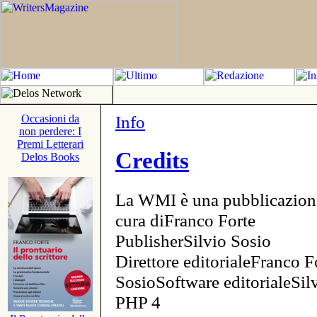
Info
Occasioni da
non perdere: I
Premi Letterari
Credits
Delos Books
La WMI è una pubblicazion
cura diFranco Forte
PublisherSilvio Sosio
Direttore editorialeFranco F
SosioSoftware editorialeSi
PHP 4