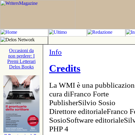
Info
Occasioni da
non perdere: I
Premi Letterari
Credits
Delos Books
La WMI è una pubblicazion
cura diFranco Forte
PublisherSilvio Sosio
Direttore editorialeFranco F
SosioSoftware editorialeSi
PHP 4