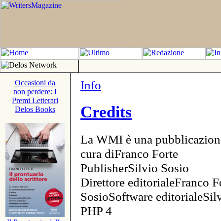
Info
Occasioni da
non perdere: I
Premi Letterari
Credits
Delos Books
La WMI è una pubblicazion
cura diFranco Forte
PublisherSilvio Sosio
Direttore editorialeFranco F
SosioSoftware editorialeSi
PHP 4