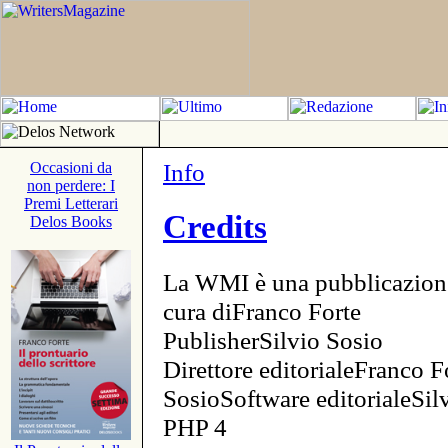
Info
Occasioni da
non perdere: I
Premi Letterari
Credits
Delos Books
La WMI è una pubblicazion
cura diFranco Forte
PublisherSilvio Sosio
Direttore editorialeFranco F
SosioSoftware editorialeSi
PHP 4