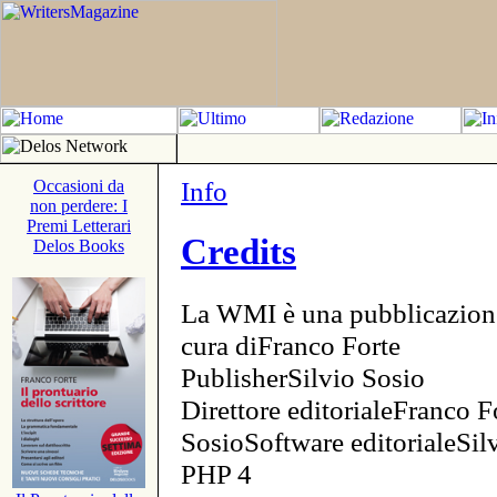
Info
Occasioni da
non perdere: I
Premi Letterari
Credits
Delos Books
La WMI è una pubblicazion
cura diFranco Forte
PublisherSilvio Sosio
Direttore editorialeFranco F
SosioSoftware editorialeSi
PHP 4